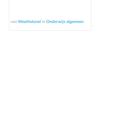
van
Weethetsnel
in
Onderwijs algemeen