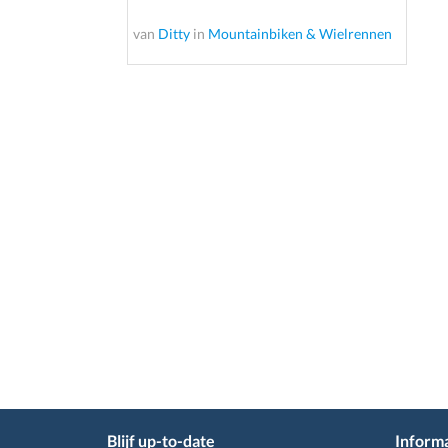
van
Ditty
in
Mountainbiken & Wielrennen
Blijf up-to-date
Informa