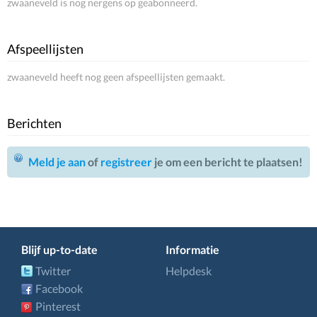
zwaaneveld is nog nergens op geabonneerd.
Afspeellijsten
zwaaneveld heeft nog geen afspeellijsten gemaakt.
Berichten
Meld je aan
of
registreer
je om een bericht te plaatsen!
Blijf up-to-date
Informatie
Twitter
Helpdesk
Facebook
Pinterest