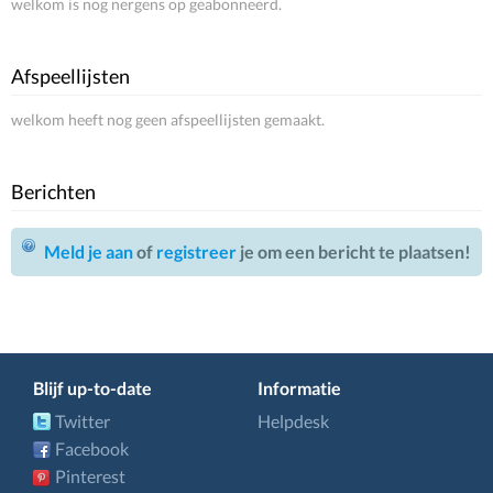
welkom is nog nergens op geabonneerd.
Afspeellijsten
welkom heeft nog geen afspeellijsten gemaakt.
Berichten
Meld je aan
of
registreer
je om een bericht te plaatsen!
Blijf up-to-date
Informatie
Twitter
Helpdesk
Facebook
Pinterest