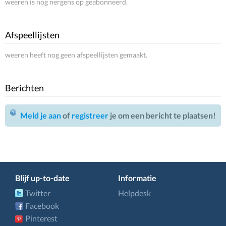
weeren is nog nergens op geabonneerd.
Afspeellijsten
weeren heeft nog geen afspeellijsten gemaakt.
Berichten
Meld je aan
of
registreer
je om een bericht te plaatsen!
Blijf up-to-date
Informatie
Twitter
Helpdesk
Facebook
Pinterest