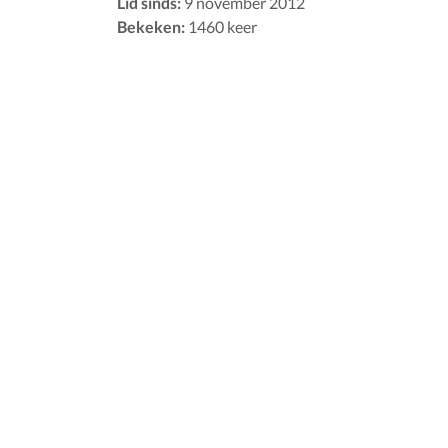
Lid sinds:
9 november 2012
Bekeken:
1460 keer