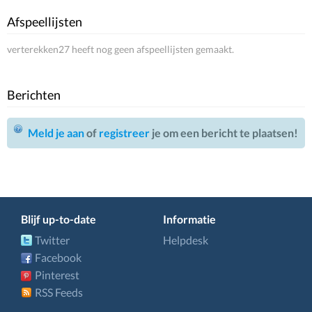
Afspeellijsten
verterekken27 heeft nog geen afspeellijsten gemaakt.
Berichten
Meld je aan
of
registreer
je om een bericht te plaatsen!
Blijf up-to-date
Informatie
Twitter
Helpdesk
Facebook
Pinterest
RSS Feeds