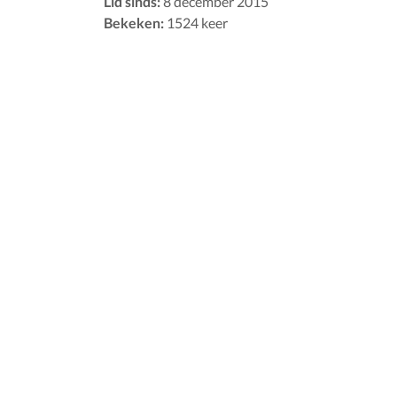
Lid sinds:
8 december 2015
Bekeken:
1524 keer