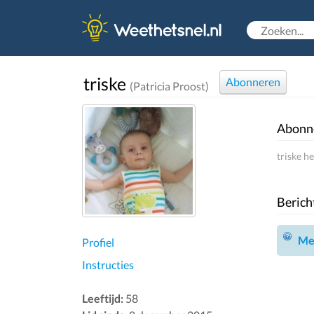
triske
Abonneren
(Patricia Proost)
Abonn
triske h
Berich
Mel
Profiel
Instructies
Leeftijd:
58