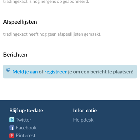
tradingexact is nog nergens op geabonneerd.
Afspeellijsten
tradingexact heeft nog geen afspeellijsten gemaakt.
Berichten
Meld je aan
of
registreer
je om een bericht te plaatsen!
Blijf up-to-date
Informatie
Twitter
Helpdesk
Facebook
Pinterest