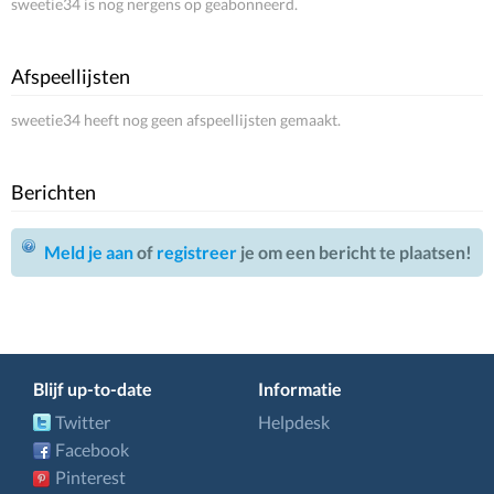
sweetie34 is nog nergens op geabonneerd.
Afspeellijsten
sweetie34 heeft nog geen afspeellijsten gemaakt.
Berichten
Meld je aan
of
registreer
je om een bericht te plaatsen!
Blijf up-to-date
Informatie
Twitter
Helpdesk
Facebook
Pinterest