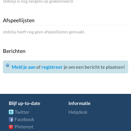
stebilja is nog nergens op geabonneerd.
Afspeellijsten
stebilja heeft nog geen afspeellijsten gemaakt.
Berichten
Meld je aan
of
registreer
je om een bericht te plaatsen!
Blijf up-to-date
Informatie
Twitter
Helpdesk
Facebook
Pinterest