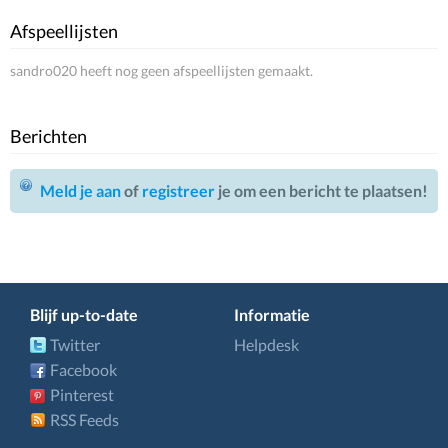
Afspeellijsten
sandro020 heeft nog geen afspeellijsten gemaakt.
Berichten
Meld je aan
of
registreer
je om een bericht te plaatsen!
Blijf up-to-date
Informatie
Twitter
Helpdesk
Facebook
Pinterest
RSS Feeds