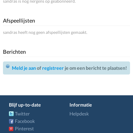
sandras is nog nergens op geabonneerd.
Afspeellijsten
sandras heeft nog geen afspeellijsten gemaakt.
Berichten
Meld je aan
of
registreer
je om een bericht te plaatsen!
Blijf up-to-date
Informatie
Twitter
Helpdesk
Facebook
Pinterest