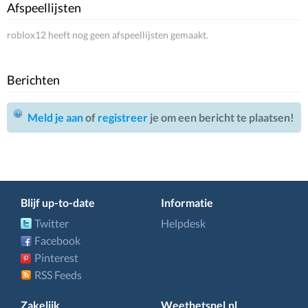
Afspeellijsten
roblox12 heeft nog geen afspeellijsten gemaakt.
Berichten
Meld je aan
of
registreer
je om een bericht te plaatsen!
Blijf up-to-date
Informatie
Twitter
Helpdesk
Facebook
Pinterest
RSS Feeds
Zakelijk
Weethetsnel.nl