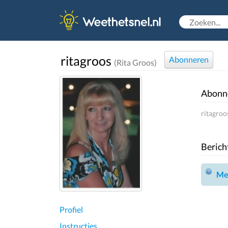
ritagroos
Abonneren
(Rita Groos)
Abonn
ritagroo
Berich
Mel
Profiel
Instructies