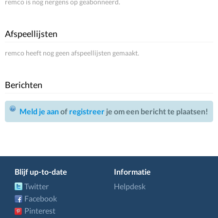
remco is nog nergens op geabonneerd.
Afspeellijsten
remco heeft nog geen afspeellijsten gemaakt.
Berichten
Meld je aan
of
registreer
je om een bericht te plaatsen!
Blijf up-to-date
Informatie
Twitter
Helpdesk
Facebook
Pinterest