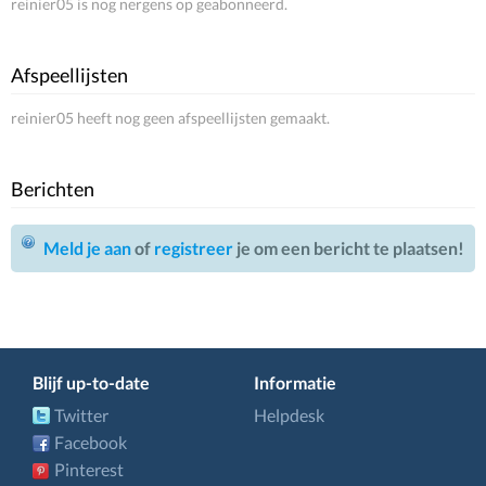
reinier05 is nog nergens op geabonneerd.
Afspeellijsten
reinier05 heeft nog geen afspeellijsten gemaakt.
Berichten
Meld je aan
of
registreer
je om een bericht te plaatsen!
Blijf up-to-date
Informatie
Twitter
Helpdesk
Facebook
Pinterest