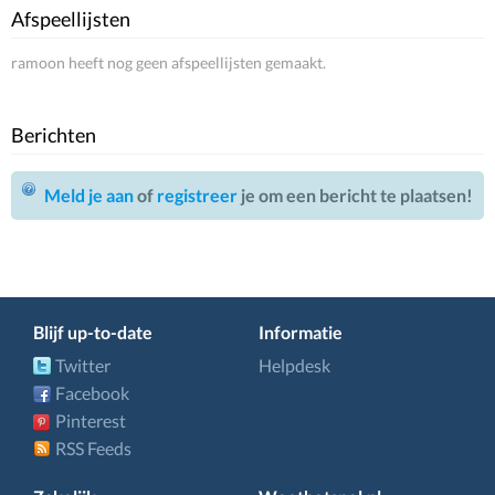
Afspeellijsten
ramoon heeft nog geen afspeellijsten gemaakt.
Berichten
Meld je aan
of
registreer
je om een bericht te plaatsen!
Blijf up-to-date
Informatie
Twitter
Helpdesk
Facebook
Pinterest
RSS Feeds