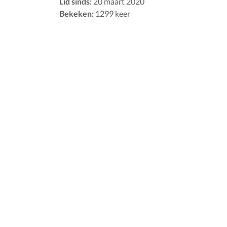
Lid sinds:
20 maart 2020
Bekeken:
1299 keer