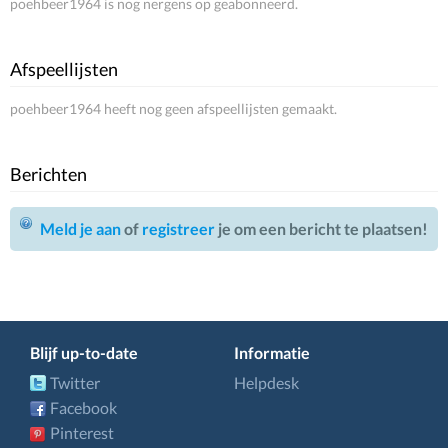
poehbeer1964 is nog nergens op geabonneerd.
Afspeellijsten
poehbeer1964 heeft nog geen afspeellijsten gemaakt.
Berichten
Meld je aan
of
registreer
je om een bericht te plaatsen!
Blijf up-to-date
Informatie
Twitter
Helpdesk
Facebook
Pinterest