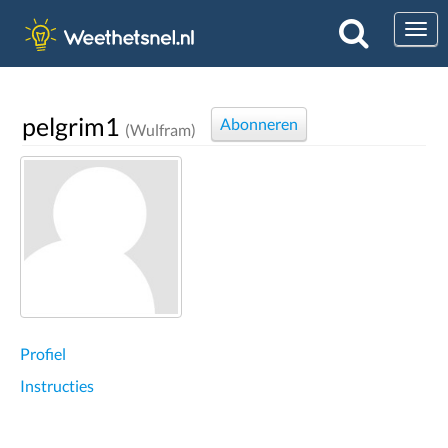
Togg
pelgrim1
Abonneren
(Wulfram)
Profiel
Instructies