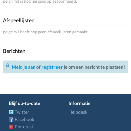
pelgrim1 is nog nergens op geabonneerd.
Afspeellijsten
pelgrim1 heeft nog geen afspeellijsten gemaakt.
Berichten
Meld je aan
of
registreer
je om een bericht te plaatsen!
Blijf up-to-date
Informatie
Twitter
Helpdesk
Facebook
Pinterest