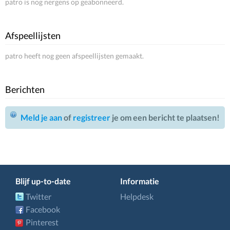
patro is nog nergens op geabonneerd.
Afspeellijsten
patro heeft nog geen afspeellijsten gemaakt.
Berichten
Meld je aan
of
registreer
je om een bericht te plaatsen!
Blijf up-to-date
Informatie
Twitter
Helpdesk
Facebook
Pinterest