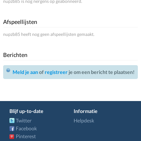
nupzb85 is nog nergens op geabonneerd.
Afspeellijsten
nupzb85 heeft nog geen afspeellijsten gemaakt.
Berichten
Meld je aan
of
registreer
je om een bericht te plaatsen!
Blijf up-to-date
Informatie
Twitter
Helpdesk
Facebook
Pinterest