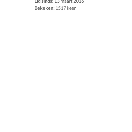
Lid sinds:
13 maart 2016
Bekeken:
1517 keer