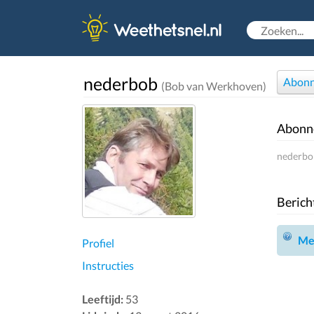
nederbob
Abonn
(Bob van Werkhoven)
Abonn
nederbob
Berich
Mel
Profiel
Instructies
Leeftijd:
53