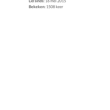
Lid sinds:
16 mei 2015
Bekeken:
1508 keer