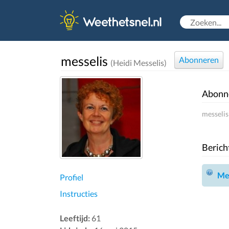
messelis
Abonneren
(Heidi Messelis)
Abonn
messelis
Berich
Mel
Profiel
Instructies
Leeftijd:
61