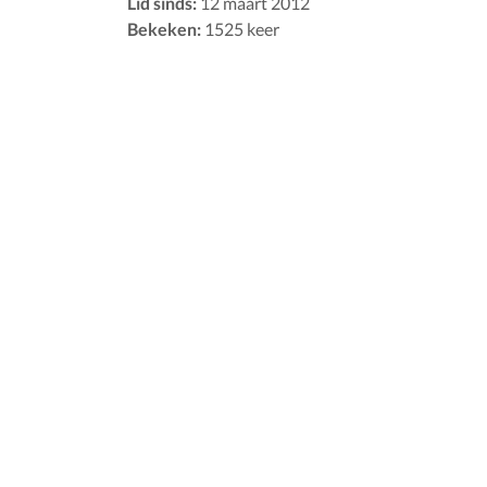
Lid sinds:
12 maart 2012
Bekeken:
1525 keer