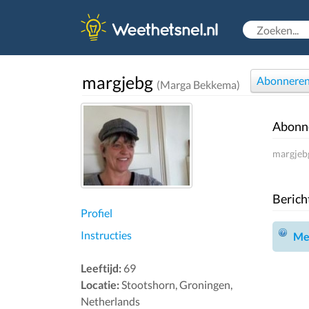
margjebg
Abonnere
(Marga Bekkema)
Abonn
margjebg
Berich
Profiel
Instructies
Mel
Leeftijd:
69
Locatie:
Stootshorn, Groningen,
Netherlands