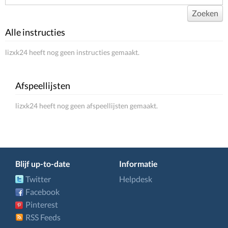
Zoeken
Alle instructies
lizxk24 heeft nog geen instructies gemaakt.
Afspeellijsten
lizxk24 heeft nog geen afspeellijsten gemaakt.
Blijf up-to-date
Informatie
Twitter
Helpdesk
Facebook
Pinterest
RSS Feeds