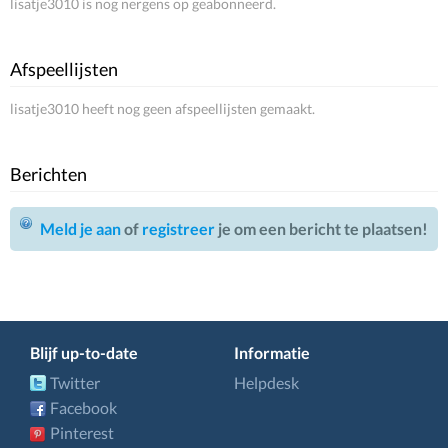
lisatje3010 is nog nergens op geabonneerd.
Afspeellijsten
lisatje3010 heeft nog geen afspeellijsten gemaakt.
Berichten
Meld je aan
of
registreer
je om een bericht te plaatsen!
Blijf up-to-date
Informatie
Twitter
Helpdesk
Facebook
Pinterest