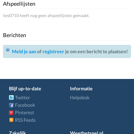
Afspeellijsten
lies0710 heeft nog geen afspeellijsten gemaakt.
Berichten
Meld je aan
of
registreer
je om een bericht te plaatsen!
Blijf up-to-date
Informatie
Twitter
Helpdesk
Facebook
Pinterest
RSS Feeds
Zakelijk
Weethetsnel.nl