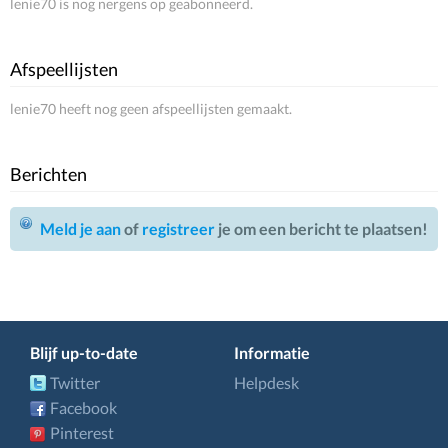
lenie70 is nog nergens op geabonneerd.
Afspeellijsten
lenie70 heeft nog geen afspeellijsten gemaakt.
Berichten
Meld je aan
of
registreer
je om een bericht te plaatsen!
Blijf up-to-date
Informatie
Twitter
Helpdesk
Facebook
Pinterest