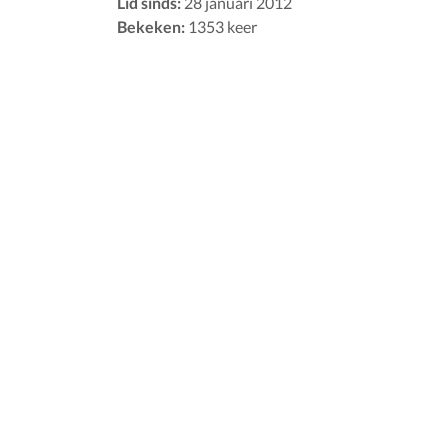
Lid sinds:
28 januari 2012
Bekeken:
1353 keer