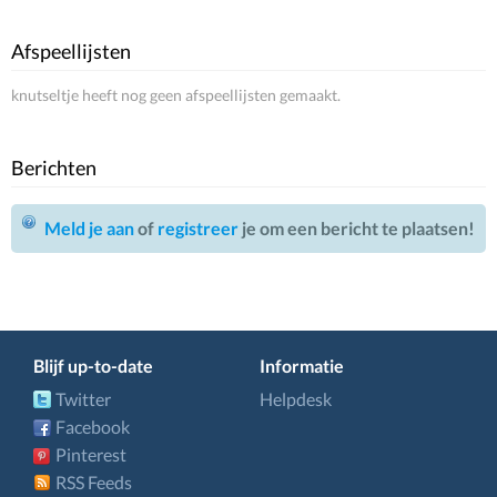
Afspeellijsten
knutseltje heeft nog geen afspeellijsten gemaakt.
Berichten
Meld je aan
of
registreer
je om een bericht te plaatsen!
Blijf up-to-date
Informatie
Twitter
Helpdesk
Facebook
Pinterest
RSS Feeds