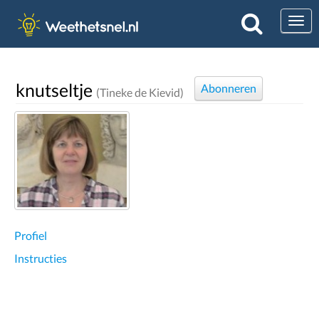
Togg
knutseltje
Abonneren
(Tineke de Kievid)
Profiel
Instructies