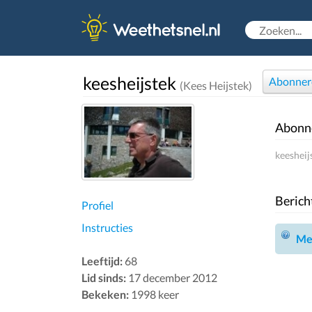
keesheijstek
Abonner
(Kees Heijstek)
Abonn
keesheij
Berich
Profiel
Instructies
Mel
Leeftijd:
68
Lid sinds:
17 december 2012
Bekeken:
1998 keer