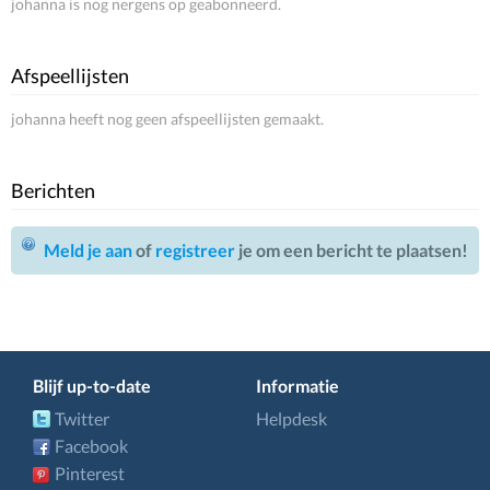
johanna is nog nergens op geabonneerd.
Afspeellijsten
johanna heeft nog geen afspeellijsten gemaakt.
Berichten
Meld je aan
of
registreer
je om een bericht te plaatsen!
Blijf up-to-date
Informatie
Twitter
Helpdesk
Facebook
Pinterest