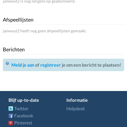
janwout2 is nog nergens op geabonneerd.
Afspeellijsten
janwout2 heeft nog geen afspeellijsten gemaakt.
Berichten
Meld je aan
of
registreer
je om een bericht te plaatsen!
Blijf up-to-date
Informatie
Twitter
Helpdesk
Facebook
Pinterest