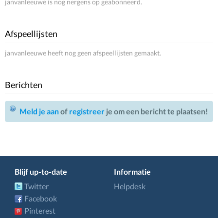
janvanleeuwe is nog nergens op geabonneerd.
Afspeellijsten
janvanleeuwe heeft nog geen afspeellijsten gemaakt.
Berichten
Meld je aan
of
registreer
je om een bericht te plaatsen!
Blijf up-to-date
Informatie
Twitter
Helpdesk
Facebook
Pinterest