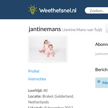
jantinemans
(Jantine Mans-van Tuijl)
Abonn
jantinem
Berich
Profiel
Instructies
Mel
Leeftijd:
40
Locatie:
Brakel, Gelderland,
Netherlands
Lid sinds:
9 december 2012