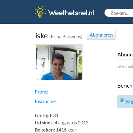
iske
Abonneren
(Ischa Bauwens)
Abonn
iske hee
Berich
Profiel
Instructies
Mel
Leeftijd:
31
Lid sinds:
4 augustus 2013
Bekeken:
1416 keer