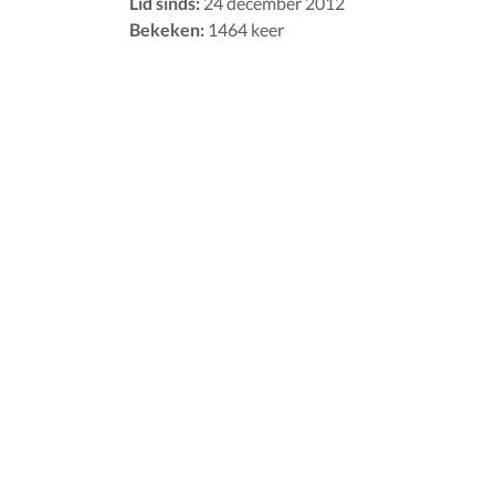
Lid sinds:
24 december 2012
Bekeken:
1464 keer