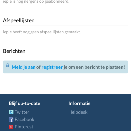
iepie is nog nergens op geabonneerd.
Afspeellijsten
iepie heeft nog geen afspeellijsten gemaakt.
Berichten
Meld je aan
of
registreer
je om een bericht te plaatsen!
Blijf up-to-date
Informatie
Twitter
Helpdesk
Facebook
Pinterest