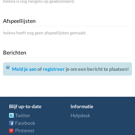
helena is nog nergens op geabonneerd.
Afspeellijsten
helena heeft nog geen afspeellijsten gemaakt.
Berichten
Meld je aan
of
registreer
je om een bericht te plaatsen!
Blijf up-to-date
Informatie
Twitter
Helpdesk
Facebook
Pinterest