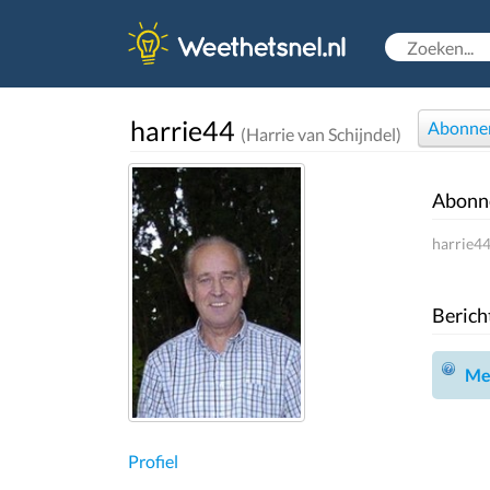
harrie44
Abonne
(Harrie van Schijndel)
Abonn
harrie44
Berich
Mel
Profiel