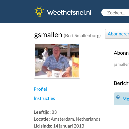
gsmallen
Abonnere
(Bert Smallenburg)
Abonn
gsmallen
Berich
Profiel
Instructies
Mel
Leeftijd:
83
Locatie:
Amsterdam, Netherlands
Lid sinds:
14 januari 2013