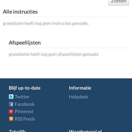
Zoeken
Alle instructies
granddame heeft nog geen instructies gemaakt.
Afspeellijsten
granddame heeft nog geen afspeellijsten gemaakt.
Blijf up-to-date
Informatie
Twitter
Helpdesk
Facebook
Pinterest
RSS Feeds
Zakelijk
Weethetsnel.nl