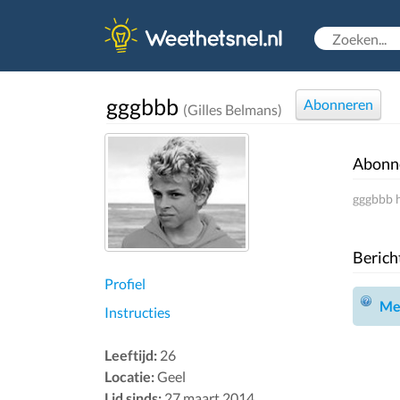
gggbbb
Abonneren
(Gilles Belmans)
Abonn
gggbbb h
Berich
Profiel
Mel
Instructies
Leeftijd:
26
Locatie:
Geel
Lid sinds:
27 maart 2014