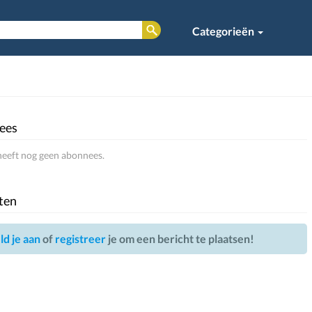
Categorieën
ees
eeft nog geen abonnees.
ten
d je aan
of
registreer
je om een bericht te plaatsen!