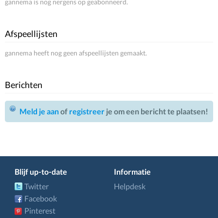
gannema is nog nergens op geabonneerd.
Afspeellijsten
gannema heeft nog geen afspeellijsten gemaakt.
Berichten
Meld je aan
of
registreer
je om een bericht te plaatsen!
Blijf up-to-date
Informatie
Twitter
Helpdesk
Facebook
Pinterest