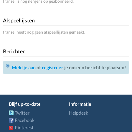
fransel is nog nergens op geabonneerd.
Afspeellijsten
fransel heeft nog geen afspeellijsten gemaakt.
Berichten
Meld je aan
of
registreer
je om een bericht te plaatsen!
Blijf up-to-date
Informatie
Twitter
Helpdesk
Facebook
Pinterest