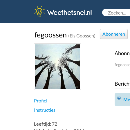
fegoossen
Abonneren
(Els Goossen)
Abonn
fegoosse
Berich
Mel
Profiel
Instructies
Leeftijd:
72