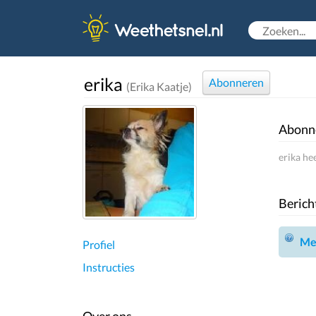
erika
Abonneren
(Erika Kaatje)
Abonn
erika he
Berich
Mel
Profiel
Instructies